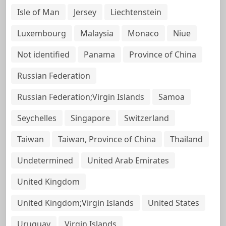
Isle of Man
Jersey
Liechtenstein
Luxembourg
Malaysia
Monaco
Niue
Not identified
Panama
Province of China
Russian Federation
Russian Federation;Virgin Islands
Samoa
Seychelles
Singapore
Switzerland
Taiwan
Taiwan, Province of China
Thailand
Undetermined
United Arab Emirates
United Kingdom
United Kingdom;Virgin Islands
United States
Uruguay
Virgin Islands