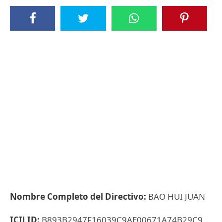
Nombre Completo del Directivo:
BAO HUI JUAN
ICIJ ID:
B893B2947F16039C9AE00671A74B29C9