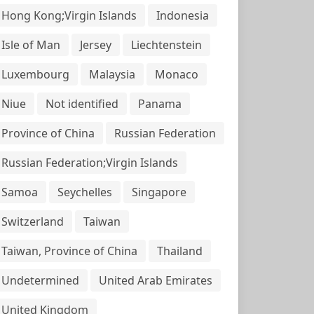
Hong Kong;Virgin Islands
Indonesia
Isle of Man
Jersey
Liechtenstein
Luxembourg
Malaysia
Monaco
Niue
Not identified
Panama
Province of China
Russian Federation
Russian Federation;Virgin Islands
Samoa
Seychelles
Singapore
Switzerland
Taiwan
Taiwan, Province of China
Thailand
Undetermined
United Arab Emirates
United Kingdom