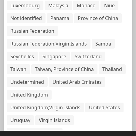
Luxembourg
Malaysia
Monaco
Niue
Not identified
Panama
Province of China
Russian Federation
Russian Federation;Virgin Islands
Samoa
Seychelles
Singapore
Switzerland
Taiwan
Taiwan, Province of China
Thailand
Undetermined
United Arab Emirates
United Kingdom
United Kingdom;Virgin Islands
United States
Uruguay
Virgin Islands
Virgin Islands, British