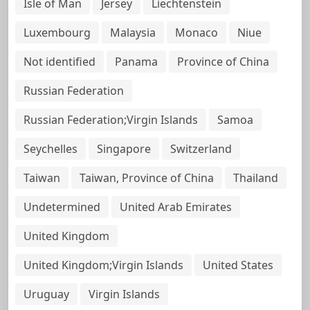
Isle of Man
Jersey
Liechtenstein
Luxembourg
Malaysia
Monaco
Niue
Not identified
Panama
Province of China
Russian Federation
Russian Federation;Virgin Islands
Samoa
Seychelles
Singapore
Switzerland
Taiwan
Taiwan, Province of China
Thailand
Undetermined
United Arab Emirates
United Kingdom
United Kingdom;Virgin Islands
United States
Uruguay
Virgin Islands