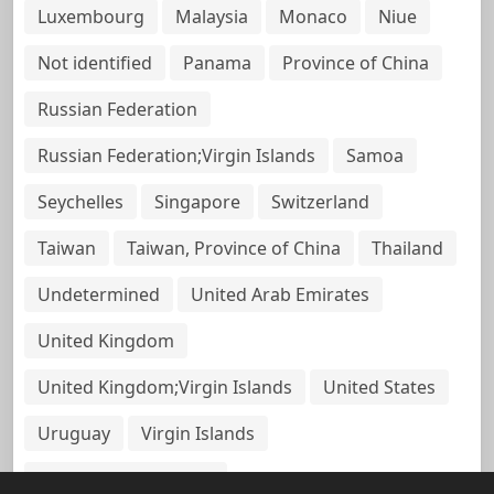
Luxembourg
Malaysia
Monaco
Niue
Not identified
Panama
Province of China
Russian Federation
Russian Federation;Virgin Islands
Samoa
Seychelles
Singapore
Switzerland
Taiwan
Taiwan, Province of China
Thailand
Undetermined
United Arab Emirates
United Kingdom
United Kingdom;Virgin Islands
United States
Uruguay
Virgin Islands
Virgin Islands, British