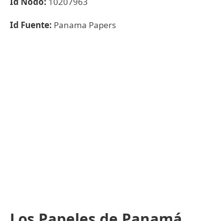
Id Nodo:
10207963
Id Fuente:
Panama Papers
Los Papeles de Panamá,