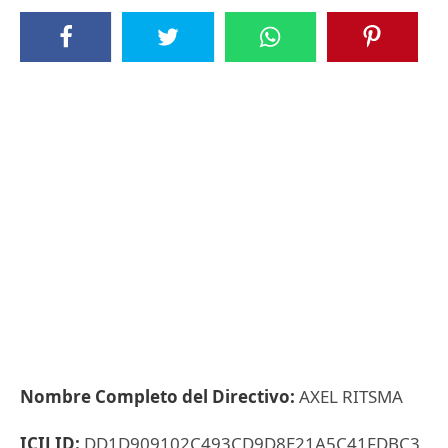
Nombre Completo del Directivo:
AXEL RITSMA
ICIJ ID:
DD1D909102C493CD9D8E21A5C41FDBC3