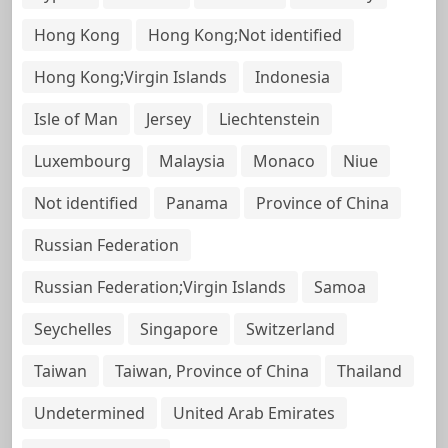
Hong Kong
Hong Kong;Not identified
Hong Kong;Virgin Islands
Indonesia
Isle of Man
Jersey
Liechtenstein
Luxembourg
Malaysia
Monaco
Niue
Not identified
Panama
Province of China
Russian Federation
Russian Federation;Virgin Islands
Samoa
Seychelles
Singapore
Switzerland
Taiwan
Taiwan, Province of China
Thailand
Undetermined
United Arab Emirates