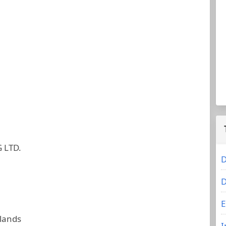
 LTD.
D
D
E
slands
I