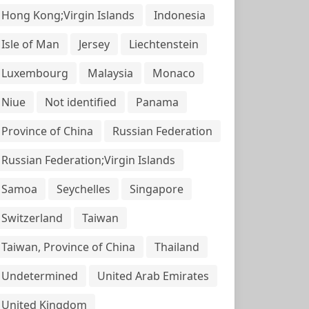
Hong Kong;Virgin Islands
Indonesia
Isle of Man
Jersey
Liechtenstein
Luxembourg
Malaysia
Monaco
Niue
Not identified
Panama
Province of China
Russian Federation
Russian Federation;Virgin Islands
Samoa
Seychelles
Singapore
Switzerland
Taiwan
Taiwan, Province of China
Thailand
Undetermined
United Arab Emirates
United Kingdom