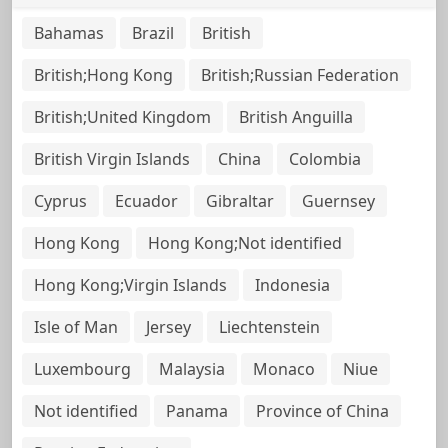
Bahamas
Brazil
British
British;Hong Kong
British;Russian Federation
British;United Kingdom
British Anguilla
British Virgin Islands
China
Colombia
Cyprus
Ecuador
Gibraltar
Guernsey
Hong Kong
Hong Kong;Not identified
Hong Kong;Virgin Islands
Indonesia
Isle of Man
Jersey
Liechtenstein
Luxembourg
Malaysia
Monaco
Niue
Not identified
Panama
Province of China