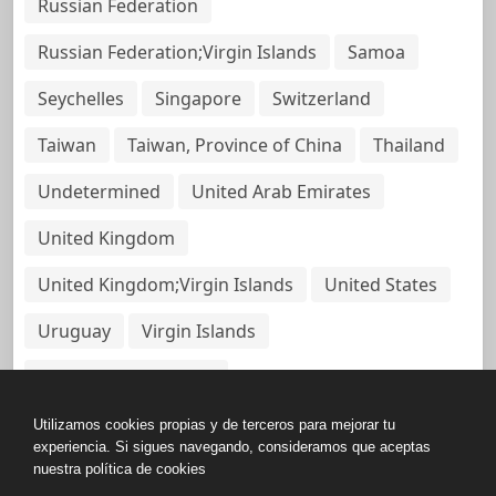
Russian Federation
Russian Federation;Virgin Islands
Samoa
Seychelles
Singapore
Switzerland
Taiwan
Taiwan, Province of China
Thailand
Undetermined
United Arab Emirates
United Kingdom
United Kingdom;Virgin Islands
United States
Uruguay
Virgin Islands
Virgin Islands, British
Utilizamos cookies propias y de terceros para mejorar tu
experiencia. Si sigues navegando, consideramos que aceptas
nuestra política de cookies