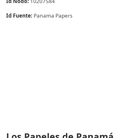
Id Nodo:
10207584
Id Fuente:
Panama Papers
Los Papeles de Panamá,