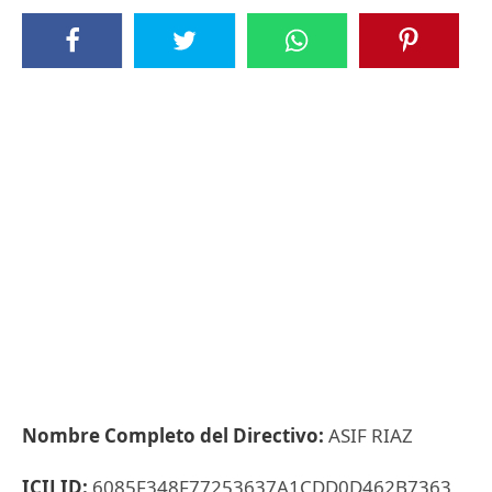
Nombre Completo del Directivo:
ASIF RIAZ
ICIJ ID:
6085F348F77253637A1CDD0D462B7363