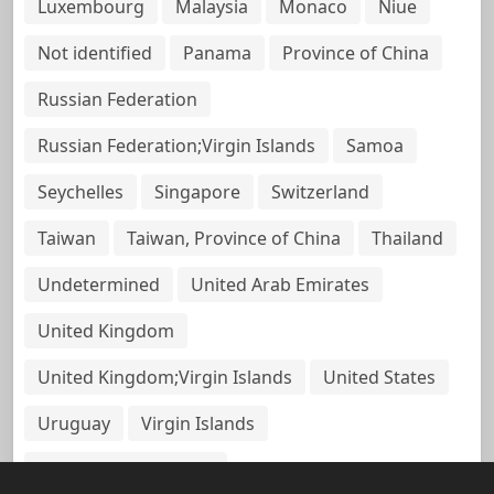
Luxembourg
Malaysia
Monaco
Niue
Not identified
Panama
Province of China
Russian Federation
Russian Federation;Virgin Islands
Samoa
Seychelles
Singapore
Switzerland
Taiwan
Taiwan, Province of China
Thailand
Undetermined
United Arab Emirates
United Kingdom
United Kingdom;Virgin Islands
United States
Uruguay
Virgin Islands
Virgin Islands, British