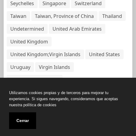
Seychelles
Singapore
Switzerland
Taiwan
Taiwan, Province of China
Thailand
Undetermined
United Arab Emirates
United Kingdom
United Kingdom;Virgin Islands
United States
Uruguay
Virgin Islands
Virgin Islands, British
Utilizamos cookies propias y de terceros para mejorar tu
experiencia. Si sigues navegando, consideramos que aceptas
nuestra política de cookies
Copyright © All rights reserved.
Cerrar
Base de Datos de Papeles Del Panamá