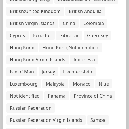
British;United Kingdom
British Anguilla
British Virgin Islands
China
Colombia
Cyprus
Ecuador
Gibraltar
Guernsey
Hong Kong
Hong Kong;Not identified
Hong Kong;Virgin Islands
Indonesia
Isle of Man
Jersey
Liechtenstein
Luxembourg
Malaysia
Monaco
Niue
Not identified
Panama
Province of China
Russian Federation
Russian Federation;Virgin Islands
Samoa