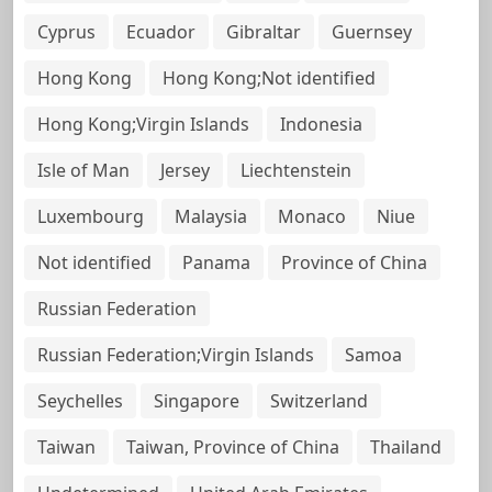
Cyprus
Ecuador
Gibraltar
Guernsey
Hong Kong
Hong Kong;Not identified
Hong Kong;Virgin Islands
Indonesia
Isle of Man
Jersey
Liechtenstein
Luxembourg
Malaysia
Monaco
Niue
Not identified
Panama
Province of China
Russian Federation
Russian Federation;Virgin Islands
Samoa
Seychelles
Singapore
Switzerland
Taiwan
Taiwan, Province of China
Thailand