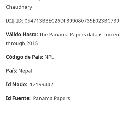
Chaudhary
ICIJ ID:
054713BBEC26DF899080735E023BC739
Válido Hasta:
The Panama Papers data is current
through 2015
Código de País:
NPL
País:
Nepal
Id Nodo:
12199442
Id Fuente:
Panama Papers