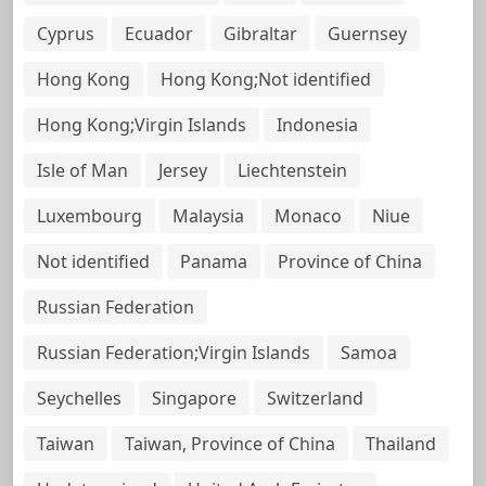
Cyprus
Ecuador
Gibraltar
Guernsey
Hong Kong
Hong Kong;Not identified
Hong Kong;Virgin Islands
Indonesia
Isle of Man
Jersey
Liechtenstein
Luxembourg
Malaysia
Monaco
Niue
Not identified
Panama
Province of China
Russian Federation
Russian Federation;Virgin Islands
Samoa
Seychelles
Singapore
Switzerland
Taiwan
Taiwan, Province of China
Thailand