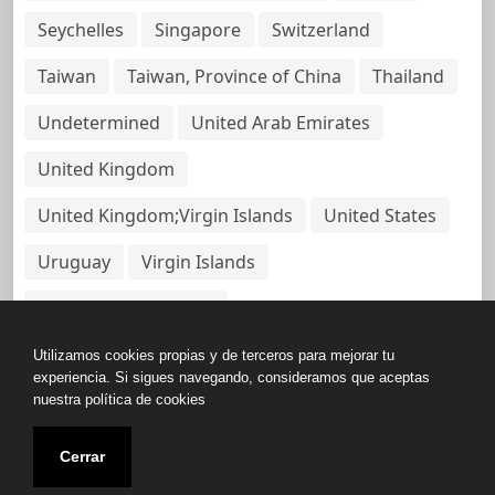
Seychelles
Singapore
Switzerland
Taiwan
Taiwan, Province of China
Thailand
Undetermined
United Arab Emirates
United Kingdom
United Kingdom;Virgin Islands
United States
Uruguay
Virgin Islands
Virgin Islands, British
Utilizamos cookies propias y de terceros para mejorar tu
experiencia. Si sigues navegando, consideramos que aceptas
nuestra política de cookies
Copyright © All rights reserved.
Cerrar
Base de Datos de Papeles Del Panamá