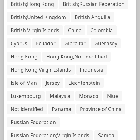
British;Hong Kong
British;Russian Federation
British;United Kingdom
British Anguilla
British Virgin Islands
China
Colombia
Cyprus
Ecuador
Gibraltar
Guernsey
Hong Kong
Hong Kong;Not identified
Hong Kong;Virgin Islands
Indonesia
Isle of Man
Jersey
Liechtenstein
Luxembourg
Malaysia
Monaco
Niue
Not identified
Panama
Province of China
Russian Federation
Russian Federation;Virgin Islands
Samoa