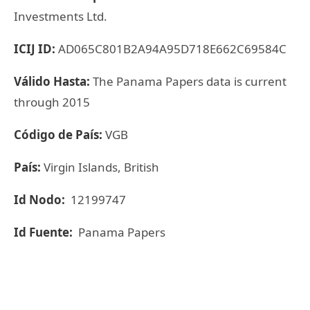
Investments Ltd.
ICIJ ID:
AD065C801B2A94A95D718E662C69584C
Válido Hasta:
The Panama Papers data is current
through 2015
Código de País:
VGB
País:
Virgin Islands, British
Id Nodo:
12199747
Id Fuente:
Panama Papers