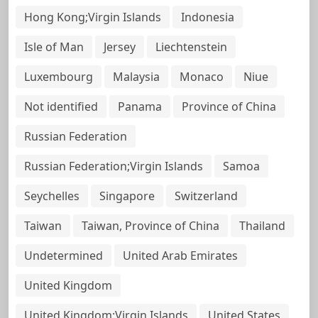
Hong Kong;Virgin Islands
Indonesia
Isle of Man
Jersey
Liechtenstein
Luxembourg
Malaysia
Monaco
Niue
Not identified
Panama
Province of China
Russian Federation
Russian Federation;Virgin Islands
Samoa
Seychelles
Singapore
Switzerland
Taiwan
Taiwan, Province of China
Thailand
Undetermined
United Arab Emirates
United Kingdom
United Kingdom;Virgin Islands
United States