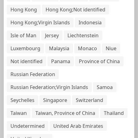
Hong Kong
Hong Kong;Not identified
Hong Kong;Virgin Islands
Indonesia
Isle of Man
Jersey
Liechtenstein
Luxembourg
Malaysia
Monaco
Niue
Not identified
Panama
Province of China
Russian Federation
Russian Federation;Virgin Islands
Samoa
Seychelles
Singapore
Switzerland
Taiwan
Taiwan, Province of China
Thailand
Undetermined
United Arab Emirates