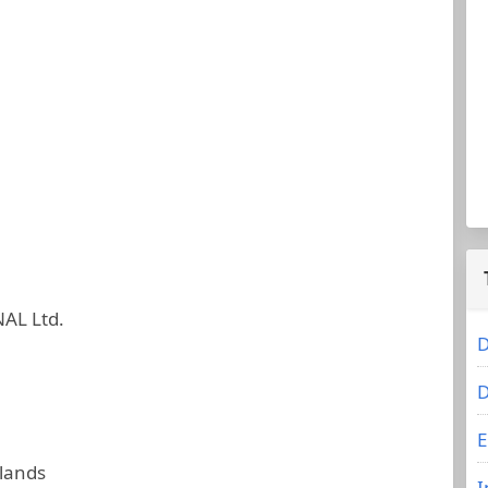
AL Ltd.
D
D
E
slands
I