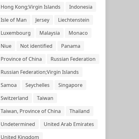
Hong Kong;Virgin Islands
Indonesia
Isle of Man
Jersey
Liechtenstein
Luxembourg
Malaysia
Monaco
Niue
Not identified
Panama
Province of China
Russian Federation
Russian Federation;Virgin Islands
Samoa
Seychelles
Singapore
Switzerland
Taiwan
Taiwan, Province of China
Thailand
Undetermined
United Arab Emirates
United Kingdom