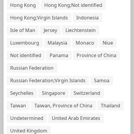
Hong Kong
Hong Kong;Not identified
Hong Kong;Virgin Islands
Indonesia
Isle of Man
Jersey
Liechtenstein
Luxembourg
Malaysia
Monaco
Niue
Not identified
Panama
Province of China
Russian Federation
Russian Federation;Virgin Islands
Samoa
Seychelles
Singapore
Switzerland
Taiwan
Taiwan, Province of China
Thailand
Undetermined
United Arab Emirates
United Kingdom