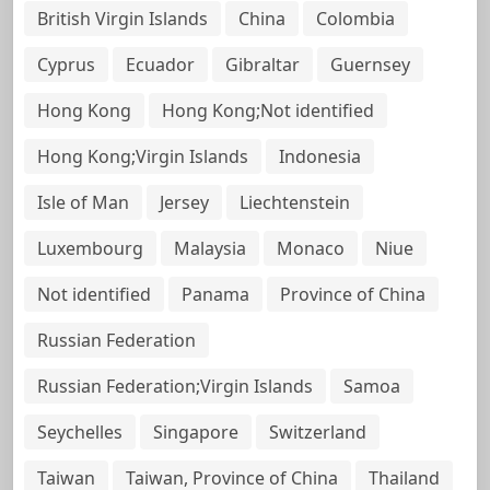
British Virgin Islands
China
Colombia
Cyprus
Ecuador
Gibraltar
Guernsey
Hong Kong
Hong Kong;Not identified
Hong Kong;Virgin Islands
Indonesia
Isle of Man
Jersey
Liechtenstein
Luxembourg
Malaysia
Monaco
Niue
Not identified
Panama
Province of China
Russian Federation
Russian Federation;Virgin Islands
Samoa
Seychelles
Singapore
Switzerland
Taiwan
Taiwan, Province of China
Thailand