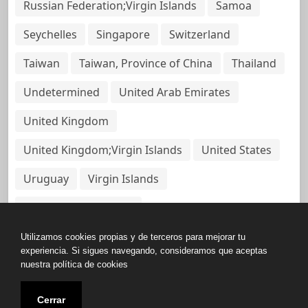
Russian Federation;Virgin Islands
Samoa
Seychelles
Singapore
Switzerland
Taiwan
Taiwan, Province of China
Thailand
Undetermined
United Arab Emirates
United Kingdom
United Kingdom;Virgin Islands
United States
Uruguay
Virgin Islands
Virgin Islands, British
Utilizamos cookies propias y de terceros para mejorar tu
experiencia. Si sigues navegando, consideramos que aceptas
nuestra política de cookies
Copyright © All rights reserved.
Cerrar