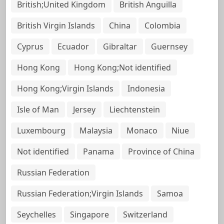
British;United Kingdom
British Anguilla
British Virgin Islands
China
Colombia
Cyprus
Ecuador
Gibraltar
Guernsey
Hong Kong
Hong Kong;Not identified
Hong Kong;Virgin Islands
Indonesia
Isle of Man
Jersey
Liechtenstein
Luxembourg
Malaysia
Monaco
Niue
Not identified
Panama
Province of China
Russian Federation
Russian Federation;Virgin Islands
Samoa
Seychelles
Singapore
Switzerland