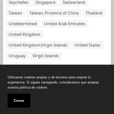
Seychelles
Singapore
Switzerland
Taiwan
Taiwan, Province of China
Thailand
Undetermined
United Arab Emirates
United Kingdom
United Kingdom;Virgin Islands
United States
Uruguay
Virgin Islands
Virgin Islands, British
Utilizamos cookies propias y de terceros para mejorar tu
experiencia. Si sigues navegando, consideramos que aceptas
nuestra política de cookies
Copyright © All rights reserved.
Cerrar
Base de Datos de Papeles Del Panamá