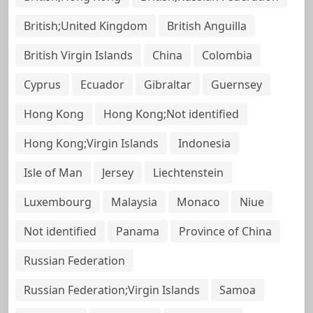
British;United Kingdom
British Anguilla
British Virgin Islands
China
Colombia
Cyprus
Ecuador
Gibraltar
Guernsey
Hong Kong
Hong Kong;Not identified
Hong Kong;Virgin Islands
Indonesia
Isle of Man
Jersey
Liechtenstein
Luxembourg
Malaysia
Monaco
Niue
Not identified
Panama
Province of China
Russian Federation
Russian Federation;Virgin Islands
Samoa