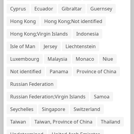
Cyprus
Ecuador
Gibraltar
Guernsey
Hong Kong
Hong Kong;Not identified
Hong Kong;Virgin Islands
Indonesia
Isle of Man
Jersey
Liechtenstein
Luxembourg
Malaysia
Monaco
Niue
Not identified
Panama
Province of China
Russian Federation
Russian Federation;Virgin Islands
Samoa
Seychelles
Singapore
Switzerland
Taiwan
Taiwan, Province of China
Thailand