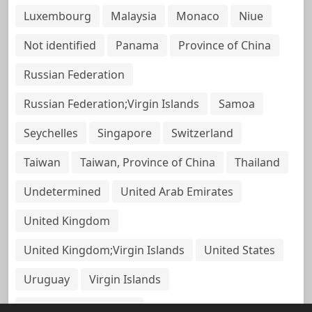
Luxembourg
Malaysia
Monaco
Niue
Not identified
Panama
Province of China
Russian Federation
Russian Federation;Virgin Islands
Samoa
Seychelles
Singapore
Switzerland
Taiwan
Taiwan, Province of China
Thailand
Undetermined
United Arab Emirates
United Kingdom
United Kingdom;Virgin Islands
United States
Uruguay
Virgin Islands
Virgin Islands, British