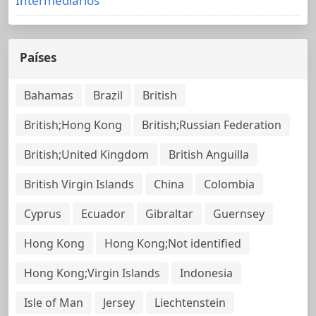
Intermediarios
Países
Bahamas
Brazil
British
British;Hong Kong
British;Russian Federation
British;United Kingdom
British Anguilla
British Virgin Islands
China
Colombia
Cyprus
Ecuador
Gibraltar
Guernsey
Hong Kong
Hong Kong;Not identified
Hong Kong;Virgin Islands
Indonesia
Isle of Man
Jersey
Liechtenstein