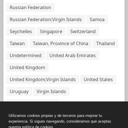
Russian Federation
Russian Federation;Virgin Islands
Samoa
Seychelles
Singapore
Switzerland
Taiwan
Taiwan, Province of China
Thailand
Undetermined
United Arab Emirates
United Kingdom
United Kingdom;Virgin Islands
United States
Uruguay
Virgin Islands
Virgin Islands, British
Utilizamos cookies propias y de terceros para mejorar tu
experiencia. Si sigues navegando, consideramos que aceptas
nuestra política de cookies