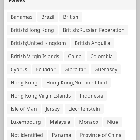
Países
Bahamas
Brazil
British
British;Hong Kong
British;Russian Federation
British;United Kingdom
British Anguilla
British Virgin Islands
China
Colombia
Cyprus
Ecuador
Gibraltar
Guernsey
Hong Kong
Hong Kong;Not identified
Hong Kong;Virgin Islands
Indonesia
Isle of Man
Jersey
Liechtenstein
Luxembourg
Malaysia
Monaco
Niue
Not identified
Panama
Province of China