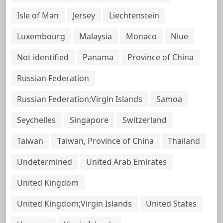
Isle of Man
Jersey
Liechtenstein
Luxembourg
Malaysia
Monaco
Niue
Not identified
Panama
Province of China
Russian Federation
Russian Federation;Virgin Islands
Samoa
Seychelles
Singapore
Switzerland
Taiwan
Taiwan, Province of China
Thailand
Undetermined
United Arab Emirates
United Kingdom
United Kingdom;Virgin Islands
United States