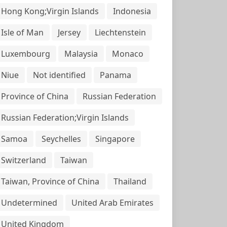
Hong Kong;Virgin Islands
Indonesia
Isle of Man
Jersey
Liechtenstein
Luxembourg
Malaysia
Monaco
Niue
Not identified
Panama
Province of China
Russian Federation
Russian Federation;Virgin Islands
Samoa
Seychelles
Singapore
Switzerland
Taiwan
Taiwan, Province of China
Thailand
Undetermined
United Arab Emirates
United Kingdom