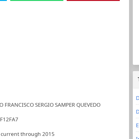
D
O FRANCISCO SERGIO SAMPER QUEVEDO
D
F12FA7
E
 current through 2015
I