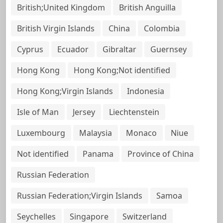
British;United Kingdom
British Anguilla
British Virgin Islands
China
Colombia
Cyprus
Ecuador
Gibraltar
Guernsey
Hong Kong
Hong Kong;Not identified
Hong Kong;Virgin Islands
Indonesia
Isle of Man
Jersey
Liechtenstein
Luxembourg
Malaysia
Monaco
Niue
Not identified
Panama
Province of China
Russian Federation
Russian Federation;Virgin Islands
Samoa
Seychelles
Singapore
Switzerland