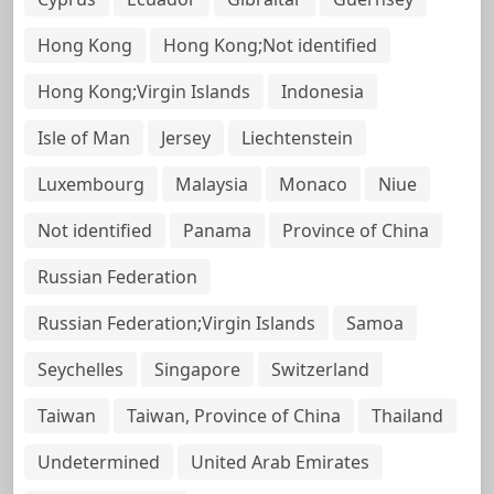
Hong Kong
Hong Kong;Not identified
Hong Kong;Virgin Islands
Indonesia
Isle of Man
Jersey
Liechtenstein
Luxembourg
Malaysia
Monaco
Niue
Not identified
Panama
Province of China
Russian Federation
Russian Federation;Virgin Islands
Samoa
Seychelles
Singapore
Switzerland
Taiwan
Taiwan, Province of China
Thailand
Undetermined
United Arab Emirates