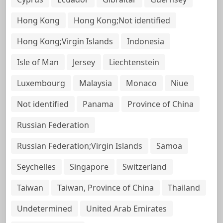
Hong Kong
Hong Kong;Not identified
Hong Kong;Virgin Islands
Indonesia
Isle of Man
Jersey
Liechtenstein
Luxembourg
Malaysia
Monaco
Niue
Not identified
Panama
Province of China
Russian Federation
Russian Federation;Virgin Islands
Samoa
Seychelles
Singapore
Switzerland
Taiwan
Taiwan, Province of China
Thailand
Undetermined
United Arab Emirates