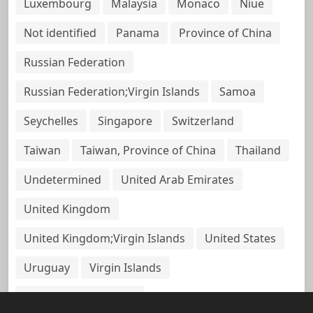
Luxembourg
Malaysia
Monaco
Niue
Not identified
Panama
Province of China
Russian Federation
Russian Federation;Virgin Islands
Samoa
Seychelles
Singapore
Switzerland
Taiwan
Taiwan, Province of China
Thailand
Undetermined
United Arab Emirates
United Kingdom
United Kingdom;Virgin Islands
United States
Uruguay
Virgin Islands
Virgin Islands, British