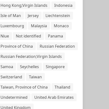
Hong Kong;Virgin Islands
Indonesia
Isle of Man
Jersey
Liechtenstein
Luxembourg
Malaysia
Monaco
Niue
Not identified
Panama
Province of China
Russian Federation
Russian Federation;Virgin Islands
Samoa
Seychelles
Singapore
Switzerland
Taiwan
Taiwan, Province of China
Thailand
Undetermined
United Arab Emirates
United Kingdom