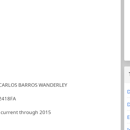
CARLOS BARROS WANDERLEY
D
2418FA
D
 current through 2015
E
I