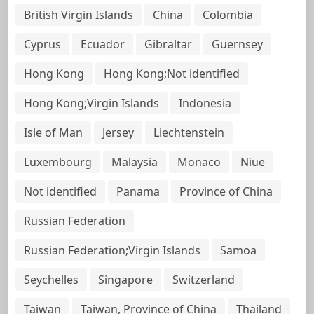
British Virgin Islands
China
Colombia
Cyprus
Ecuador
Gibraltar
Guernsey
Hong Kong
Hong Kong;Not identified
Hong Kong;Virgin Islands
Indonesia
Isle of Man
Jersey
Liechtenstein
Luxembourg
Malaysia
Monaco
Niue
Not identified
Panama
Province of China
Russian Federation
Russian Federation;Virgin Islands
Samoa
Seychelles
Singapore
Switzerland
Taiwan
Taiwan, Province of China
Thailand