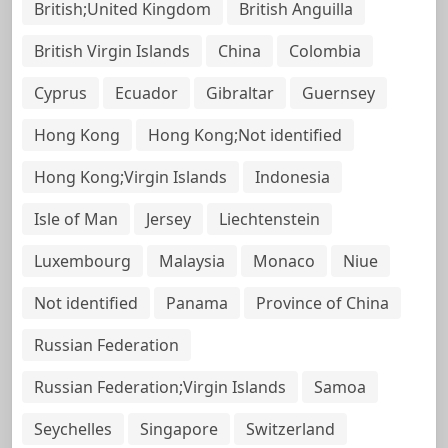
British;United Kingdom
British Anguilla
British Virgin Islands
China
Colombia
Cyprus
Ecuador
Gibraltar
Guernsey
Hong Kong
Hong Kong;Not identified
Hong Kong;Virgin Islands
Indonesia
Isle of Man
Jersey
Liechtenstein
Luxembourg
Malaysia
Monaco
Niue
Not identified
Panama
Province of China
Russian Federation
Russian Federation;Virgin Islands
Samoa
Seychelles
Singapore
Switzerland