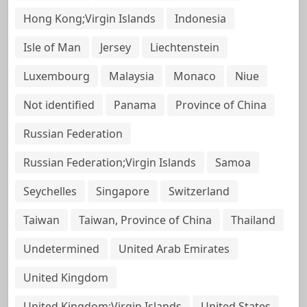
Hong Kong;Virgin Islands
Indonesia
Isle of Man
Jersey
Liechtenstein
Luxembourg
Malaysia
Monaco
Niue
Not identified
Panama
Province of China
Russian Federation
Russian Federation;Virgin Islands
Samoa
Seychelles
Singapore
Switzerland
Taiwan
Taiwan, Province of China
Thailand
Undetermined
United Arab Emirates
United Kingdom
United Kingdom;Virgin Islands
United States