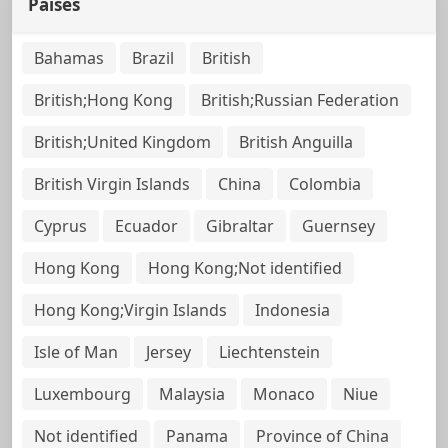
Países
Bahamas
Brazil
British
British;Hong Kong
British;Russian Federation
British;United Kingdom
British Anguilla
British Virgin Islands
China
Colombia
Cyprus
Ecuador
Gibraltar
Guernsey
Hong Kong
Hong Kong;Not identified
Hong Kong;Virgin Islands
Indonesia
Isle of Man
Jersey
Liechtenstein
Luxembourg
Malaysia
Monaco
Niue
Not identified
Panama
Province of China