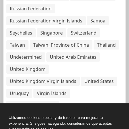
Russian Federation
Russian Federation;Virgin Islands
Samoa
Seychelles
Singapore
Switzerland
Taiwan
Taiwan, Province of China
Thailand
Undetermined
United Arab Emirates
United Kingdom
United Kingdom;Virgin Islands
United States
Uruguay
Virgin Islands
Virgin Islands, British
Utilizamos cookies propias y de terceros para mejorar tu
experiencia. Si sigues navegando, consideramos que aceptas