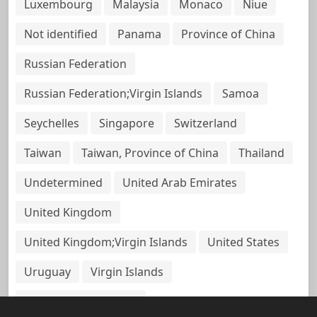
Luxembourg
Malaysia
Monaco
Niue
Not identified
Panama
Province of China
Russian Federation
Russian Federation;Virgin Islands
Samoa
Seychelles
Singapore
Switzerland
Taiwan
Taiwan, Province of China
Thailand
Undetermined
United Arab Emirates
United Kingdom
United Kingdom;Virgin Islands
United States
Uruguay
Virgin Islands
Virgin Islands, British