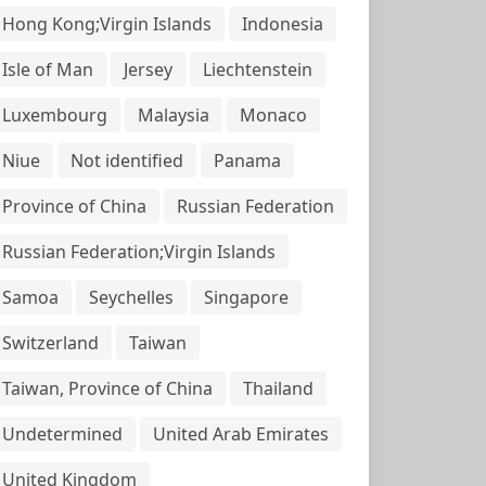
Hong Kong;Virgin Islands
Indonesia
Isle of Man
Jersey
Liechtenstein
Luxembourg
Malaysia
Monaco
Niue
Not identified
Panama
Province of China
Russian Federation
Russian Federation;Virgin Islands
Samoa
Seychelles
Singapore
Switzerland
Taiwan
Taiwan, Province of China
Thailand
Undetermined
United Arab Emirates
United Kingdom