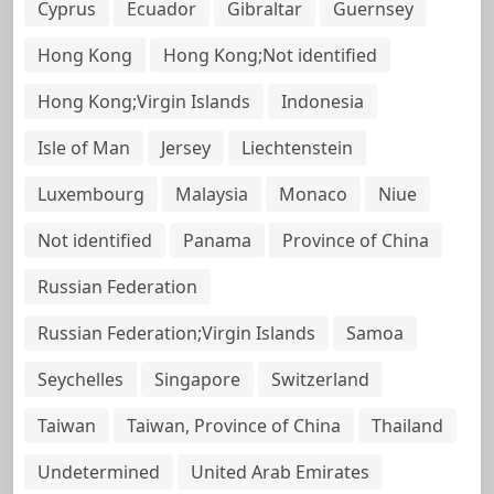
Cyprus
Ecuador
Gibraltar
Guernsey
Hong Kong
Hong Kong;Not identified
Hong Kong;Virgin Islands
Indonesia
Isle of Man
Jersey
Liechtenstein
Luxembourg
Malaysia
Monaco
Niue
Not identified
Panama
Province of China
Russian Federation
Russian Federation;Virgin Islands
Samoa
Seychelles
Singapore
Switzerland
Taiwan
Taiwan, Province of China
Thailand
Undetermined
United Arab Emirates