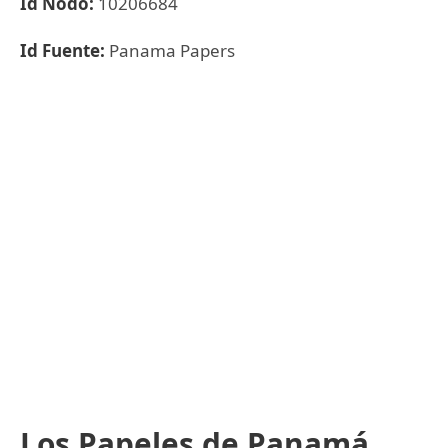
Id Nodo:
10206684
Id Fuente:
Panama Papers
Los Papeles de Panamá,