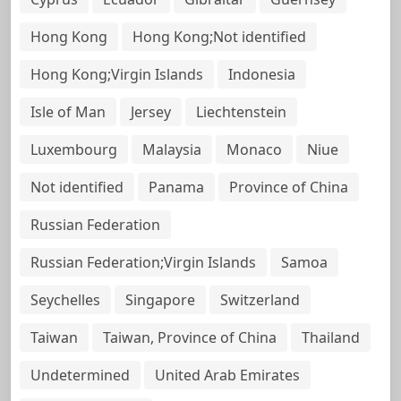
Hong Kong
Hong Kong;Not identified
Hong Kong;Virgin Islands
Indonesia
Isle of Man
Jersey
Liechtenstein
Luxembourg
Malaysia
Monaco
Niue
Not identified
Panama
Province of China
Russian Federation
Russian Federation;Virgin Islands
Samoa
Seychelles
Singapore
Switzerland
Taiwan
Taiwan, Province of China
Thailand
Undetermined
United Arab Emirates