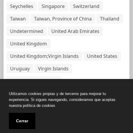
Seychelles
Singapore
Switzerland
Taiwan
Taiwan, Province of China
Thailand
Undetermined
United Arab Emirates
United Kingdom
United Kingdom;Virgin Islands
United States
Uruguay
Virgin Islands
Virgin Islands, British
Utilizamos cookies propias y de terceros para mejorar tu
experiencia. Si sigues navegando, consideramos que aceptas
nuestra política de cookies
Copyright © All rights reserved.
Cerrar
Base de Datos de Papeles Del Panamá