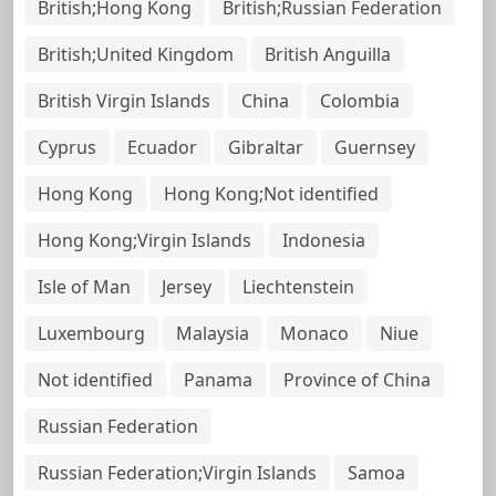
British;Hong Kong
British;Russian Federation
British;United Kingdom
British Anguilla
British Virgin Islands
China
Colombia
Cyprus
Ecuador
Gibraltar
Guernsey
Hong Kong
Hong Kong;Not identified
Hong Kong;Virgin Islands
Indonesia
Isle of Man
Jersey
Liechtenstein
Luxembourg
Malaysia
Monaco
Niue
Not identified
Panama
Province of China
Russian Federation
Russian Federation;Virgin Islands
Samoa