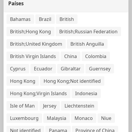
Países
Bahamas
Brazil
British
British;Hong Kong
British;Russian Federation
British;United Kingdom
British Anguilla
British Virgin Islands
China
Colombia
Cyprus
Ecuador
Gibraltar
Guernsey
Hong Kong
Hong Kong;Not identified
Hong Kong;Virgin Islands
Indonesia
Isle of Man
Jersey
Liechtenstein
Luxembourg
Malaysia
Monaco
Niue
Not identified
Panama
Province of China