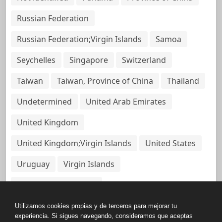
Russian Federation
Russian Federation;Virgin Islands
Samoa
Seychelles
Singapore
Switzerland
Taiwan
Taiwan, Province of China
Thailand
Undetermined
United Arab Emirates
United Kingdom
United Kingdom;Virgin Islands
United States
Uruguay
Virgin Islands
Virgin Islands, British
Utilizamos cookies propias y de terceros para mejorar tu
experiencia. Si sigues navegando, consideramos que aceptas