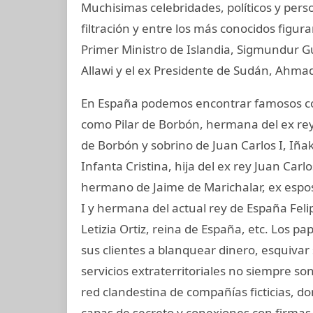
Muchisimas celebridades, políticos y per
filtración y entre los más conocidos figur
Primer Ministro de Islandia, Sigmundur G
Allawi y el ex Presidente de Sudán, Ahmad
En España podemos encontrar famosos com
como Pilar de Borbón, hermana del ex rey
de Borbón y sobrino de Juan Carlos I, Iñ
Infanta Cristina, hija del ex rey Juan Carl
hermano de Jaime de Marichalar, ex esposo
I y hermana del actual rey de España Felip
Letizia Ortiz, reina de España, etc. Los 
sus clientes a blanquear dinero, esquivar
servicios extraterritoriales no siempre s
red clandestina de compañías ficticias, d
capas de secreto y conexiones con firmas 