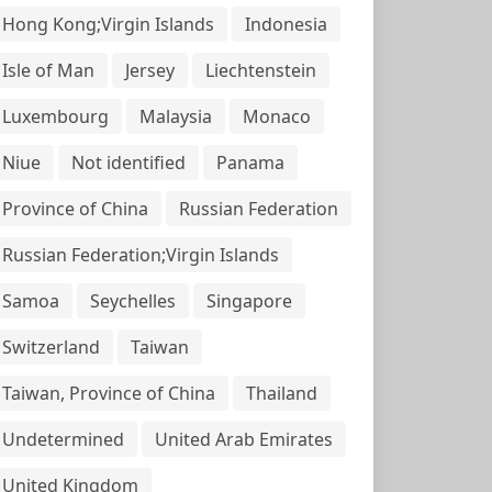
Hong Kong;Virgin Islands
Indonesia
Isle of Man
Jersey
Liechtenstein
Luxembourg
Malaysia
Monaco
Niue
Not identified
Panama
Province of China
Russian Federation
Russian Federation;Virgin Islands
Samoa
Seychelles
Singapore
Switzerland
Taiwan
Taiwan, Province of China
Thailand
Undetermined
United Arab Emirates
United Kingdom