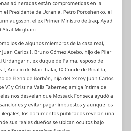
sonas adineradas están comprometidas en la
an el Presidente de Ucrania, Petro Poroshenko, el
unnlaugsson, el ex Primer Ministro de Iraq, Ayad
 Ali al-Mirghani.
o los de algunos miembros de la casa real,
 Juan Carlos I, Bruno Gómez Acebo, hijo de Pilar
aki Urdangarin, ex duque de Palma, esposo de
os I, Amalio de Marichalar, IX Conde de Ripalda,
 de Elena de Borbón, hija del ex rey Juan Carlos
e VI y Cristina Valls Taberner, amiga íntima de
papeles nos desvelan que Mossack Fonseca ayudó a
 sanciones y evitar pagar impuestos y aunque los
on ilegales, los documentos publicados revelan una
onde sus reales dueños se ubican ocultos bajo
en diferentes paraísos fiscales.