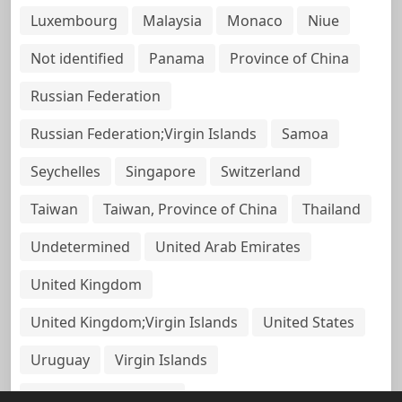
Luxembourg
Malaysia
Monaco
Niue
Not identified
Panama
Province of China
Russian Federation
Russian Federation;Virgin Islands
Samoa
Seychelles
Singapore
Switzerland
Taiwan
Taiwan, Province of China
Thailand
Undetermined
United Arab Emirates
United Kingdom
United Kingdom;Virgin Islands
United States
Uruguay
Virgin Islands
Virgin Islands, British