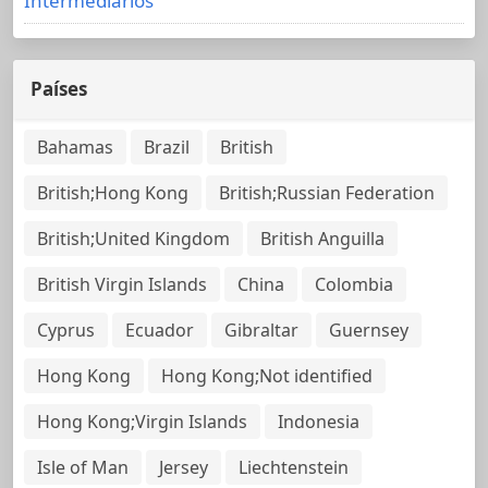
Intermediarios
Países
Bahamas
Brazil
British
British;Hong Kong
British;Russian Federation
British;United Kingdom
British Anguilla
British Virgin Islands
China
Colombia
Cyprus
Ecuador
Gibraltar
Guernsey
Hong Kong
Hong Kong;Not identified
Hong Kong;Virgin Islands
Indonesia
Isle of Man
Jersey
Liechtenstein