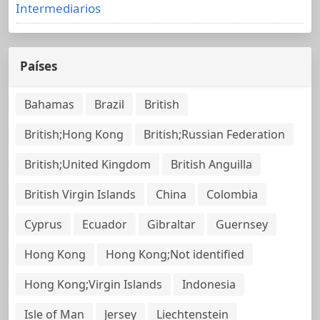
Intermediarios
Países
Bahamas
Brazil
British
British;Hong Kong
British;Russian Federation
British;United Kingdom
British Anguilla
British Virgin Islands
China
Colombia
Cyprus
Ecuador
Gibraltar
Guernsey
Hong Kong
Hong Kong;Not identified
Hong Kong;Virgin Islands
Indonesia
Isle of Man
Jersey
Liechtenstein