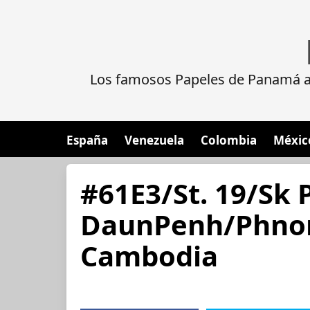
Los famosos Papeles de Panamá al
España
Venezuela
Colombia
Méxic
#61E3/St. 19/Sk 
DaunPenh/Phnom
Cambodia