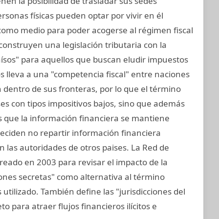
nen la posibilidad de trasladar sus sedes
personas físicas pueden optar por vivir en él
 como medio para poder acogerse al régimen fiscal
construyen una legislación tributaria con la
raísos" para aquellos que buscan eludir impuestos
s lleva a una "competencia fiscal" entre naciones
dentro de sus fronteras, por lo que el término
aíses con tipos impositivos bajos, sino que además
os que la información financiera se mantiene
deciden no repartir información financiera
 las autoridades de otros paises. La Red de
 creado en 2003 para revisar el impacto de la
cciones secretas" como alternativa al término
 utilizado. También define las "jurisdicciones del
o para atraer flujos financieros ilícitos e