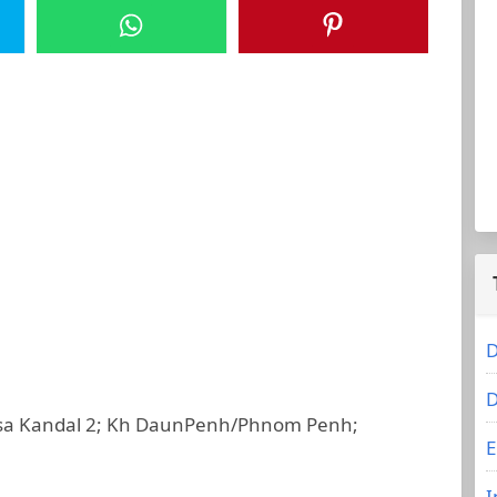
D
D
hsa Kandal 2; Kh DaunPenh/Phnom Penh;
E
I