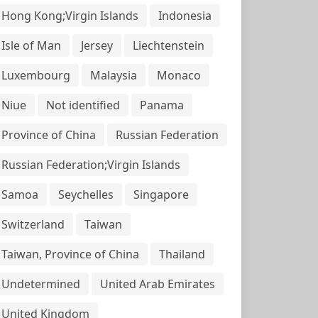
Hong Kong;Virgin Islands
Indonesia
Isle of Man
Jersey
Liechtenstein
Luxembourg
Malaysia
Monaco
Niue
Not identified
Panama
Province of China
Russian Federation
Russian Federation;Virgin Islands
Samoa
Seychelles
Singapore
Switzerland
Taiwan
Taiwan, Province of China
Thailand
Undetermined
United Arab Emirates
United Kingdom