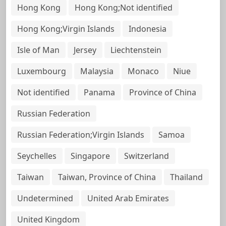
Hong Kong
Hong Kong;Not identified
Hong Kong;Virgin Islands
Indonesia
Isle of Man
Jersey
Liechtenstein
Luxembourg
Malaysia
Monaco
Niue
Not identified
Panama
Province of China
Russian Federation
Russian Federation;Virgin Islands
Samoa
Seychelles
Singapore
Switzerland
Taiwan
Taiwan, Province of China
Thailand
Undetermined
United Arab Emirates
United Kingdom