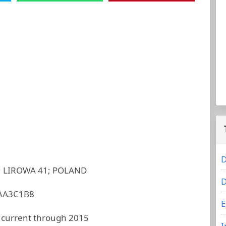
D
 LIROWA 41; POLAND
D
AA3C1B8
E
 current through 2015
I