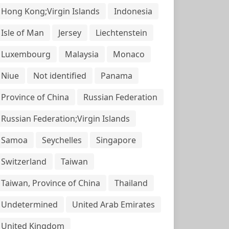
Hong Kong;Virgin Islands
Indonesia
Isle of Man
Jersey
Liechtenstein
Luxembourg
Malaysia
Monaco
Niue
Not identified
Panama
Province of China
Russian Federation
Russian Federation;Virgin Islands
Samoa
Seychelles
Singapore
Switzerland
Taiwan
Taiwan, Province of China
Thailand
Undetermined
United Arab Emirates
United Kingdom