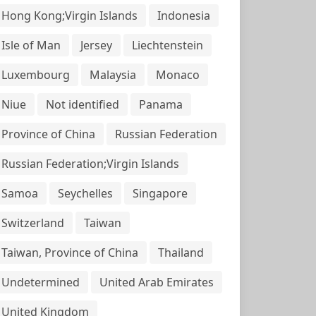
Hong Kong;Virgin Islands
Indonesia
Isle of Man
Jersey
Liechtenstein
Luxembourg
Malaysia
Monaco
Niue
Not identified
Panama
Province of China
Russian Federation
Russian Federation;Virgin Islands
Samoa
Seychelles
Singapore
Switzerland
Taiwan
Taiwan, Province of China
Thailand
Undetermined
United Arab Emirates
United Kingdom