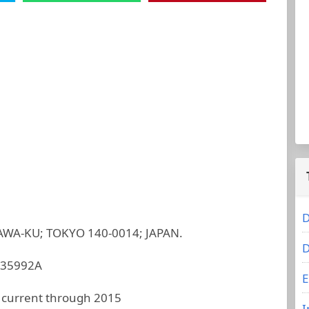
D
AWA-KU; TOKYO 140-0014; JAPAN.
D
35992A
E
 current through 2015
I